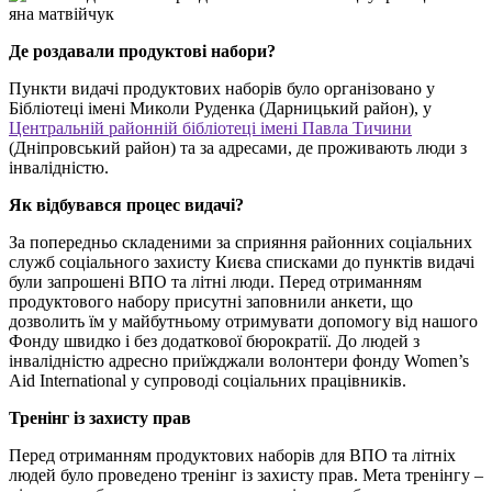
Де роздавали продуктові набори?
Пункти видачі продуктових наборів було організовано у
Бібліотеці імені Миколи Руденка (Дарницький район), у
Центральній районній бібліотеці імені Павла Тичини
(Дніпровський район) та за адресами, де проживають люди з
інвалідністю.
Як відбувався процес видачі?
За попередньо складеними за сприяння районних соціальних
служб соціального захисту Києва списками до пунктів видачі
були запрошені ВПО та літні люди. Перед отриманням
продуктового набору присутні заповнили анкети, що
дозволить їм у майбутньому отримувати допомогу від нашого
Фонду швидко і без додаткової бюрократії. До людей з
інвалідністю адресно приїжджали волонтери фонду Women’s
Aid International у супроводі соціальних працівників.
Тренінг із захисту прав
Перед отриманням продуктових наборів для ВПО та літніх
людей було проведено тренінг із захисту прав. Мета тренінгу –