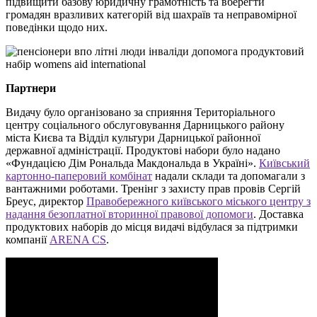
підвищити базову юридичну грамотність та вберегти
громадян вразливих категорій від шахраїв та неправомірної
поведінки щодо них.
Партнери
Видачу було організовано за сприяння Територіального
центру соціального обслуговування Дарницького району
міста Києва та Відділ культури Дарницької районної
державної адміністрації. Продуктові набори було надано
«Фундацією Дім Рональда Макдональда в Україні».
Київський
картонно-паперовий комбінат
надали склади та допомагали з
вантажними роботами. Тренінг з захисту прав провів Сергій
Бреус, директор
Правобережного київського міського центру з
надання безоплатної вторинної правової допомоги
. Доставка
продуктових наборів до місця видачі відбулася за підтримки
компанії
ARENA CS
.