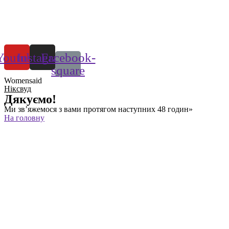
Youtube
Instagram
Facebook-
square
Womensaid
Нiксвуд
Дякуємо!
Ми зв’яжемося з вами протягом наступних 48 годин»
На головну