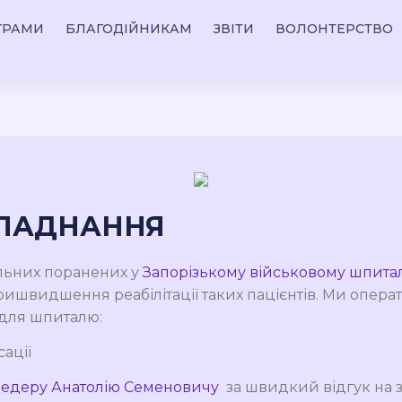
ГРАМИ
БЛАГОДІЙНИКАМ
ЗВІТИ
ВОЛОНТЕРСТВО
БЛАДНАННЯ
ільних поранених у
Запорізькому військовому шпитал
ишвидшення реабілітації таких пацієнтів. Ми опера
 для шпиталю:
сації
едеру Анатолію Семеновичу
за швидкий відгук на 