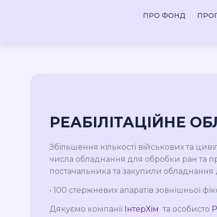
ПРО ФОНД
ПРО
РЕАБІЛІТАЦІЙНЕ О
Збільшення кількості військових та цив
числа обладнання для обробки ран та пр
постачальника та закупили обладнання
• 100 стержневих апаратів зовнішньої фік
Дякуємо компанії
ІнтерХім
та особисто
Р