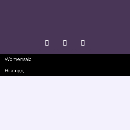
Womensaid
Нiксвуд