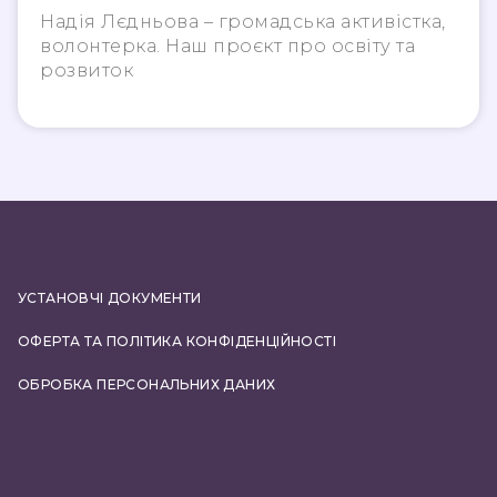
вразливими групами» –
Надія Лєдньова – громадська активістка,
про розвиток проєкту
волонтерка. Наш проєкт про освіту та
«Університет третього
розвиток
віку»
УСТАНОВЧІ ДОКУМЕНТИ
ОФЕРТА ТА ПОЛІТИКА КОНФІДЕНЦІЙНОСТІ
ОБРОБКА ПЕРСОНАЛЬНИХ ДАНИХ